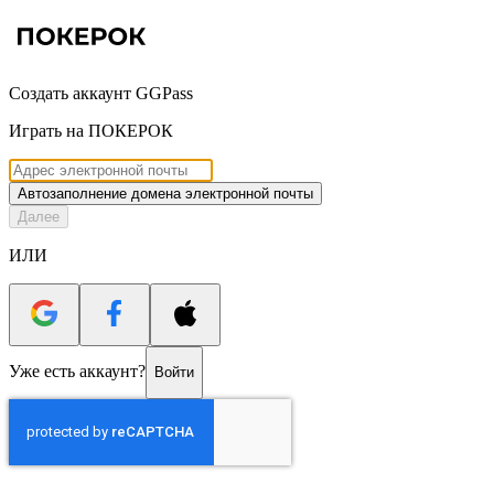
Создать аккаунт GGPass
Играть на
ПОКЕРОК
Автозаполнение домена электронной почты
Далее
ИЛИ
Уже есть аккаунт?
Войти